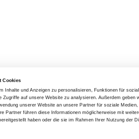
t Cookies
 Inhalte und Anzeigen zu personalisieren, Funktionen für sozia
e Zugriffe auf unsere Website zu analysieren. Außerdem geben w
Germanedge Solutions Gmb
onen
rwendung unserer Website an unsere Partner für soziale Medien
Martin-Luther-Ring 13
nstimmen
04109
Leipzig
re Partner führen diese Informationen möglicherweise mit weite
Telefon
+49 (0) 8677 8776-0
ereitgestellt haben oder die sie im Rahmen Ihrer Nutzung der D
itteilungen
E-Mail
info@germanedge.co
riffe