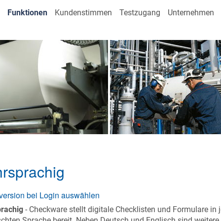
Funktionen
Kundenstimmen
Testzugang
Unternehmen
rsprachig
version bei Login auswählen
rachig
- Checkware stellt digitale Checklisten und Formulare in 
hten Sprache bereit. Neben Deutsch und Englisch sind weitere