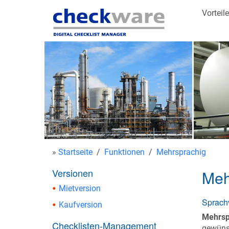
Vorteile
»
Startseite
/
Funktionen
/
Mehrsprachig
Versionen
Meh
Mietversion
Sprach
Kaufversion
Mehrsp
Checklisten-Management
gewünsc