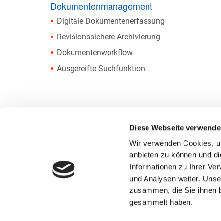
Dokumentenmanagement
Digitale Dokumentenerfassung
Revisionssichere Archivierung
Dokumentenworkflow
Ausgereifte Suchfunktion
Diese Webseite verwende
Wir verwenden Cookies, um
anbieten zu können und di
Startseite
Funkti
Informationen zu Ihrer Ve
Unternehmen
Kunde
und Analysen weiter. Unse
Anfrage
Videos
zusammen, die Sie ihnen b
Sitemap
Pressem
gesammelt haben.
Suchbeg