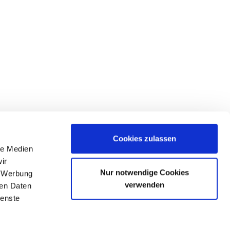
Cookies zulassen
le Medien
ir
H
Nur notwendige Cookies
, Werbung
verwenden
ren Daten
ienste
m